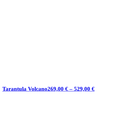
Preisspanne:
Tarantula Volcano
269,00
€
–
529,00
€
269,00 €
bis
529,00 €