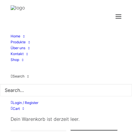
Volcano: Interconnect
Home
Produkte
8ft
Über uns
Kontakt
30,00
€
Shop
Search
2,4m Verbindungskabel für die GML Volcano
Login / Register
Vorrätig
Cart
Dein Warenkorb ist derzeit leer.
Volcano:
In den Warenkorb
Interconnect