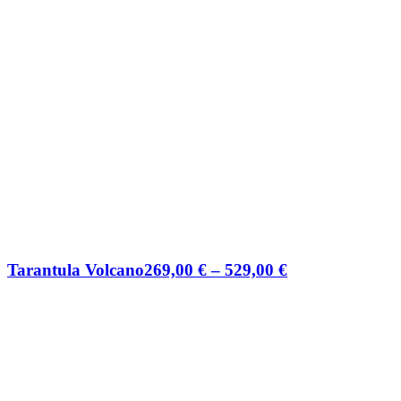
Preisspanne:
Tarantula Volcano
269,00
€
–
529,00
€
269,00 €
bis
529,00 €