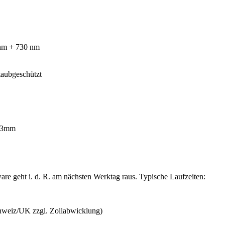
nm + 730 nm
taubgeschützt
.3mm
are geht i. d. R. am nächsten Werktag raus. Typische Laufzeiten:
hweiz/UK zzgl. Zollabwicklung)