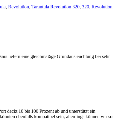
ula
,
Revolution
,
Tarantula Revolution 320
,
320
,
Revolution
 Bars liefern eine gleichmäßige Grundausleuchtung bei sehr
t deckt 10 bis 100 Prozent ab und unterstützt ein
 könnten ebenfalls kompatibel sein, allerdings können wir so