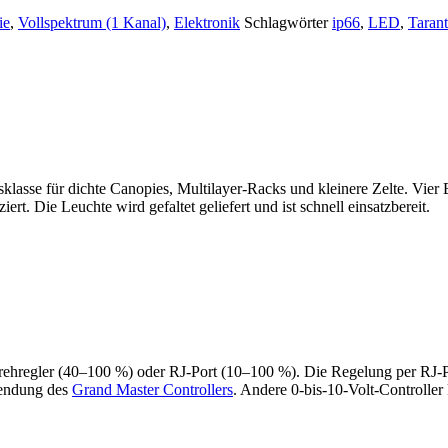
ie
,
Vollspektrum (1 Kanal)
,
Elektronik
Schlagwörter
ip66
,
LED
,
Tarant
sklasse für dichte Canopies, Multilayer-Racks und kleinere Zelte. Vier
rt. Die Leuchte wird gefaltet geliefert und ist schnell einsatzbereit.
hregler (40–100 %) oder RJ-Port (10–100 %). Die Regelung per RJ-Por
wendung des
Grand Master Controllers
. Andere 0-bis-10-Volt-Controller