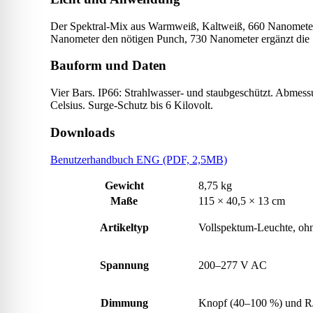
Der Spektral-Mix aus Warmweiß, Kaltweiß, 660 Nanometer un
Nanometer den nötigen Punch, 730 Nanometer ergänzt die S
Bauform und Daten
Vier Bars. IP66: Strahlwasser- und staubgeschützt. Abme
Celsius. Surge-Schutz bis 6 Kilovolt.
Downloads
Benutzerhandbuch ENG (PDF, 2,5MB)
Gewicht
8,75 kg
Maße
115 × 40,5 × 13 cm
Artikeltyp
Vollspektum-Leuchte, oh
Spannung
200–277 V AC
Dimmung
Knopf (40–100 %) und RJ