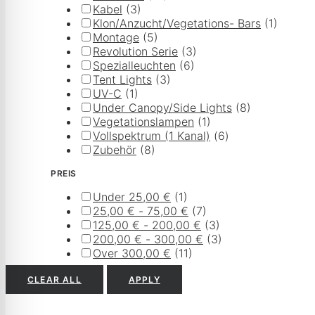
Kabel
(3)
Klon/Anzucht/Vegetations- Bars
(1)
Montage
(5)
Revolution Serie
(3)
Spezialleuchten
(6)
Tent Lights
(3)
UV-C
(1)
Under Canopy/Side Lights
(8)
Vegetationslampen
(1)
Vollspektrum (1 Kanal)
(6)
Zubehör
(8)
PREIS
Under
25,00
€
(1)
25,00
€
-
75,00
€
(7)
125,00
€
-
200,00
€
(3)
200,00
€
-
300,00
€
(3)
Over
300,00
€
(11)
CLEAR ALL
APPLY