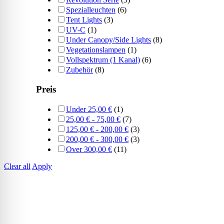
Spezialleuchten
(6)
Tent Lights
(3)
UV-C
(1)
Under Canopy/Side Lights
(8)
Vegetationslampen
(1)
Vollspektrum (1 Kanal)
(6)
Zubehör
(8)
Preis
Under
25,00
€
(1)
25,00
€
-
75,00
€
(7)
125,00
€
-
200,00
€
(3)
200,00
€
-
300,00
€
(3)
Over
300,00
€
(11)
Clear all
Apply