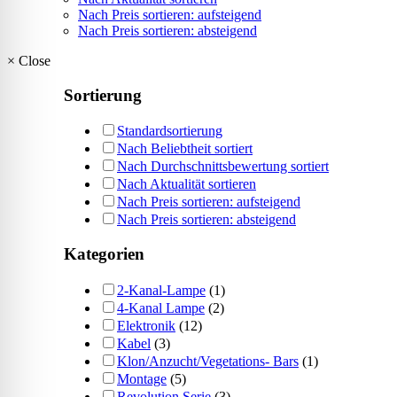
Nach Preis sortieren: aufsteigend
Nach Preis sortieren: absteigend
×
Close
Sortierung
Standardsortierung
Nach Beliebtheit sortiert
Nach Durchschnittsbewertung sortiert
Nach Aktualität sortieren
Nach Preis sortieren: aufsteigend
Nach Preis sortieren: absteigend
Kategorien
2-Kanal-Lampe
(1)
4-Kanal Lampe
(2)
Elektronik
(12)
Kabel
(3)
Klon/Anzucht/Vegetations- Bars
(1)
Montage
(5)
Revolution Serie
(3)