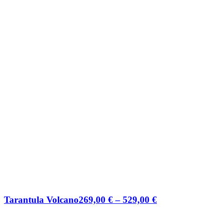
Preisspanne:
Tarantula Volcano
269,00
€
–
529,00
€
269,00 €