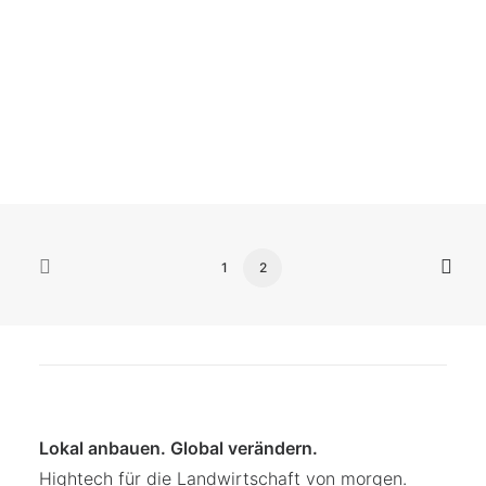
Tarantula Veggie Bar
149,00
€
1
2
Lokal anbauen. Global verändern.
Hightech für die Landwirtschaft von morgen.