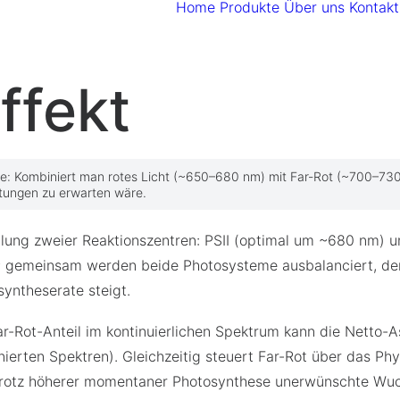
Home
Produkte
Über uns
Kontakt
ffekt
e: Kombiniert man rotes Licht (~650–680 nm) mit Far-Rot (~700–730 n
tungen zu erwarten wäre.
plung zweier Reaktionszentren: PSII (optimal um ~680 nm) 
SI; gemeinsam werden beide Photosysteme ausbalanciert, d
yntheserate steigt.
ar-Rot-Anteil im kontinuierlichen Spektrum kann die Netto-A
ierten Spektren). Gleichzeitig steuert Far-Rot über das P
r trotz höherer momentaner Photosynthese unerwünschte Wu