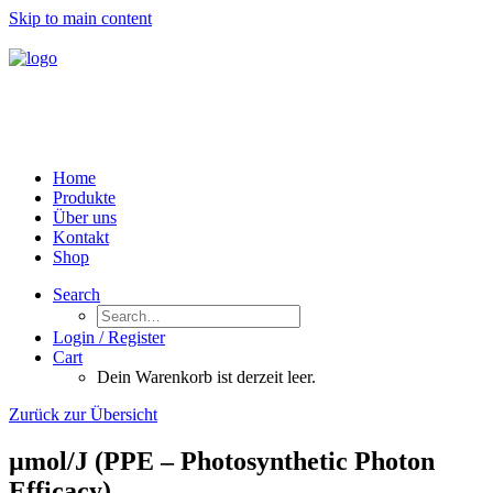
Skip to main content
Home
Produkte
Über uns
Kontakt
Shop
Search
Login / Register
Cart
Dein Warenkorb ist derzeit leer.
Zurück zur Übersicht
µmol/J (PPE – Photosynthetic Photon
Efficacy)