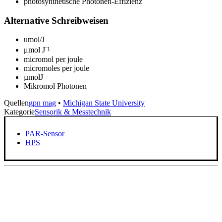
photosynthetische Photonen-Effizienz
Alternative Schreibweisen
umol/J
μmol J⁻¹
micromol per joule
micromoles per joule
µmolJ
Mikromol Photonen
Quellen
gpn mag
•
Michigan State University
Kategorie
Sensorik & Messtechnik
PAR-Sensor
HPS