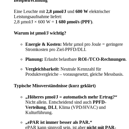
Beispielrechnung
Eine Leuchte mit
2,8 µmol/J
und
600 W
elektrischer
Leistungsaufnahme liefert:
2,8 µmol/J × 600 W =
1 680 µmol/s (PPF)
.
Warum ist µmol/J wichtig?
Energie & Kosten:
Mehr µmol pro Joule = geringere
Stromkosten pro Ziel-PPFD/DLI.
Planung:
Erlaubt belastbare
ROI-/TCO-Rechnungen
.
Vergleichbarkeit:
Neutrale Kennzahl für
Produktvergleiche – vorausgesetzt, gleiche Messbasis.
Typische Missverständnisse (kurz geklärt)
„Höheres µmol/J = automatisch mehr Ertrag?“
Nicht allein. Entscheidend sind auch
PPFD-
Verteilung
,
DLI
, Klima (VPD/HVAC) und
Kulturführung.
„ePAR ist immer besser als PAR.“
ePAR kann sinnvoll sein, ist aber
nicht mit PAR-