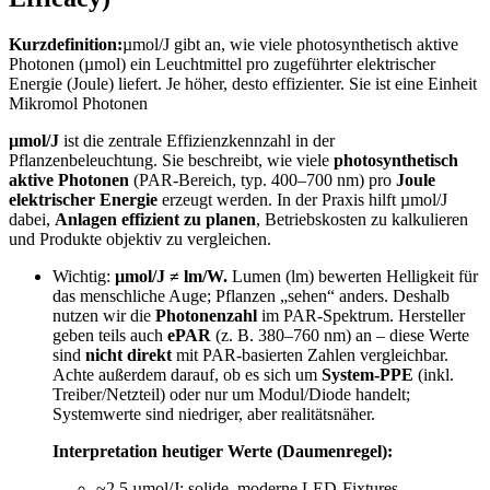
Kurzdefinition:
µmol/J gibt an, wie viele photosynthetisch aktive
Photonen (µmol) ein Leuchtmittel pro zugeführter elektrischer
Energie (Joule) liefert. Je höher, desto effizienter. Sie ist eine Einheit
Mikromol Photonen
µmol/J
ist die zentrale Effizienzkennzahl in der
Pflanzenbeleuchtung. Sie beschreibt, wie viele
photosynthetisch
aktive Photonen
(PAR-Bereich, typ. 400–700 nm) pro
Joule
elektrischer Energie
erzeugt werden. In der Praxis hilft µmol/J
dabei,
Anlagen effizient zu planen
, Betriebskosten zu kalkulieren
und Produkte objektiv zu vergleichen.
Wichtig:
µmol/J ≠ lm/W.
Lumen (lm) bewerten Helligkeit für
das menschliche Auge; Pflanzen „sehen“ anders. Deshalb
nutzen wir die
Photonenzahl
im PAR-Spektrum. Hersteller
geben teils auch
ePAR
(z. B. 380–760 nm) an – diese Werte
sind
nicht direkt
mit PAR-basierten Zahlen vergleichbar.
Achte außerdem darauf, ob es sich um
System-PPE
(inkl.
Treiber/Netzteil) oder nur um Modul/Diode handelt;
Systemwerte sind niedriger, aber realitätsnäher.
Interpretation heutiger Werte (Daumenregel):
~2,5 µmol/J: solide, moderne LED-Fixtures