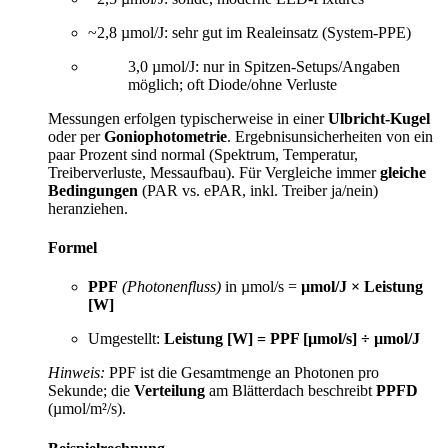
~2,8 µmol/J: sehr gut im Realeinsatz (System-PPE)
3,0 µmol/J: nur in Spitzen-Setups/Angaben
möglich; oft Diode/ohne Verluste
Messungen erfolgen typischerweise in einer
Ulbricht-Kugel
oder per
Goniophotometrie
. Ergebnisunsicherheiten von ein
paar Prozent sind normal (Spektrum, Temperatur,
Treiberverluste, Messaufbau). Für Vergleiche immer
gleiche
Bedingungen
(PAR vs. ePAR, inkl. Treiber ja/nein)
heranziehen.
Formel
PPF
(Photonenfluss)
in µmol/s =
µmol/J × Leistung
[W]
Umgestellt:
Leistung [W] = PPF [µmol/s] ÷ µmol/J
Hinweis:
PPF ist die Gesamtmenge an Photonen pro
Sekunde; die
Verteilung
am Blätterdach beschreibt
PPFD
(µmol/m²/s).